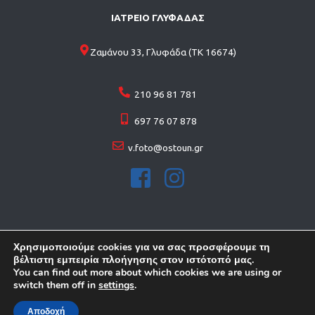
ΙΑΤΡΕΙΟ ΓΛΥΦΑΔΑΣ
Ζαμάνου 33, Γλυφάδα (ΤΚ 16674)
210 96 81 781
697 76 07 878
v.foto@ostoun.gr
Χρησιμοποιούμε cookies για να σας προσφέρουμε τη
βέλτιστη εμπειρία πλοήγησης στον ιστότοπό μας.
You can find out more about which cookies we are using or
© 2026 Copyright . All rights reserved
switch them off in
settings
.
ΚΑΤΑΣΚΕΥΗ ΙΣΤΟΣΕΛΙΔΩN
FORTHRIGHT
Αποδοχή