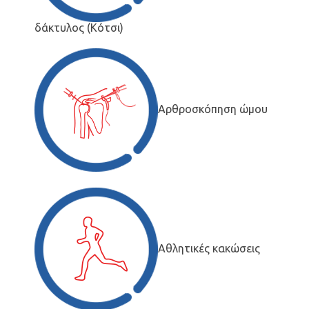
δάκτυλος (Κότσι)
Αρθροσκόπηση ώμου
Αθλητικές κακώσεις