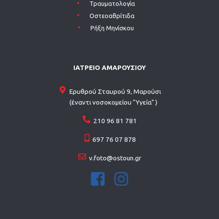
Τραυματολογία
Οστεοαθρίτιδα
Ρήξη Μηνίσκου
ΙΑΤΡΕΙΟ ΑΜΑΡΟΥΣΙΟΥ
Ερυθρού Σταυρού 9, Μαρούσι
(έναντι νοσοκομείου "Υγεία" )
210 96 81 781
697 76 07 878
v.foto@ostoun.gr