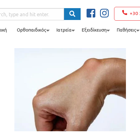
+30 
ική
Ορθοπαιδικός
Ιατρεία
Εξειδίκευση
Παθήσεις