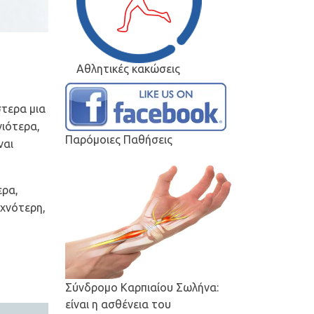
Αθλητικές κακώσεις
στερα μια
ιότερα,
Παρόμοιες Παθήσεις
ναι
ερα,
υχνότερη,
Σύνδρομο Καρπιαίου Σωλήνα:
είναι η ασθένεια του