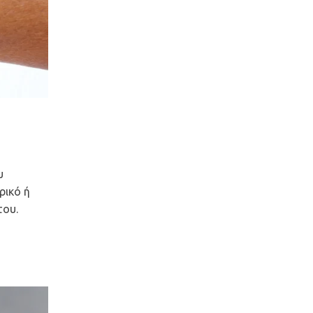
υ
ρικό ή
του.