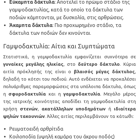
Εύκαμπτα δάκτυλα
: Αποτελεί το πρώιμο στάδιο της
γαμψοδακτυλίας, κατά το οποίο τα δάκτυλα των
ποδιών κάμπτονται, με δυσκολία, στις αρθρώσεις.
Άκαμπτα δάκτυλα
: Πιο προχωρημένο στάδιο, τα
δάκτυλα των ποδιών δεν κινούνται.
Γαμψοδακτυλία: Αίτια και Συμπτώματα
Στατιστικά, η γαμψοδακτυλία εμφανίζεται συχνότερα σε
γυναίκες
μεγάλης
ηλικίας
, στο
δεύτερο
δάκτυλο
. Κύρια
αιτία πρόκλησής της είναι ο
βλαισός
μέγας δάκτυλος
,
δηλαδή το κότσι του ποδιού. Αυτό ενδέχεται να προκαλέσει
πολυάριθμες παραμορφώσεις στα υπόλοιπα δάκτυλα, όπως
η
σφυροδακτυλία
και η
γαμψοδακτυλία
. Μεγάλο μέρος
της ιατρικής κοινότητας αποδίδει τη γαμψοδακτυλία στη
χρήση
στενών
,
ακατάλληλων
υποδημάτων
ή
ιδιαίτερα
ψηλών
τακουνιών
. Άλλες αιτίες περιλαμβάνουν τα κάτωθι:
Ρευματοειδή αρθρίτιδα
Κοιλοποδία (υψηλή καμάρα του άκρου ποδός)