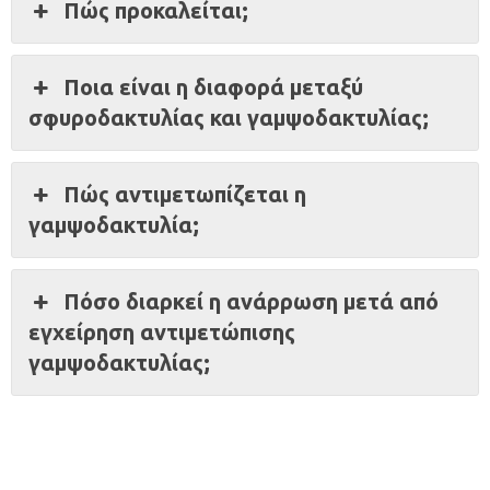
Πώς προκαλείται;
Ποια είναι η διαφορά μεταξύ
σφυροδακτυλίας και γαμψοδακτυλίας;
Πώς αντιμετωπίζεται η
γαμψοδακτυλία;
Πόσο διαρκεί η ανάρρωση μετά από
εγχείρηση αντιμετώπισης
γαμψοδακτυλίας;