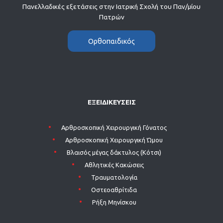
Πανελλαδικές εξετάσεις στην Ιατρική Σχολή του Παν/μίου
Πατρών
Ορθοπαιδικός
ΕΞΕΙΔΙΚΕΥΣΕΙΣ
Aρθροσκοπική Χειρουργική Γόνατος
Aρθροσκοπική Χειρουργική Ώμου
Βλαισός μέγας δάκτυλος (Κότσι)
Αθλητικές Κακώσεις
Τραυματολογία
Οστεοαθρίτιδα
Ρήξη Μηνίσκου