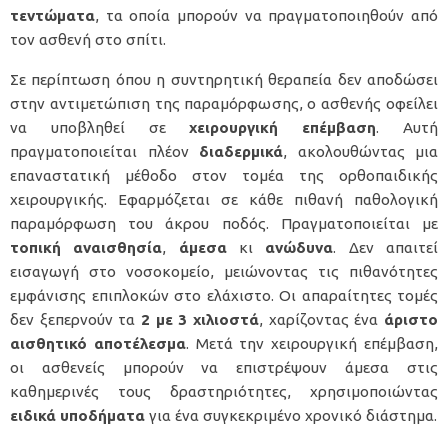
τεντώματα
, τα οποία μπορούν να πραγματοποιηθούν από
τον ασθενή στο σπίτι.
Σε περίπτωση όπου η συντηρητική θεραπεία δεν αποδώσει
στην αντιμετώπιση της παραμόρφωσης, ο ασθενής οφείλει
να υποβληθεί σε
χειρουργική
επέμβαση
. Αυτή
πραγματοποιείται πλέον
διαδερμικά
, ακολουθώντας μια
επαναστατική μέθοδο στον τομέα της ορθοπαιδικής
χειρουργικής. Εφαρμόζεται σε κάθε πιθανή παθολογική
παραμόρφωση του άκρου ποδός. Πραγματοποιείται με
τοπική
αναισθησία
,
άμεσα
κι
ανώδυνα
. Δεν απαιτεί
εισαγωγή στο νοσοκομείο, μειώνοντας τις πιθανότητες
εμφάνισης επιπλοκών στο ελάχιστο. Οι απαραίτητες τομές
δεν ξεπερνούν τα
2 με 3 χιλιοστά
, χαρίζοντας ένα
άριστο
αισθητικό
αποτέλεσμα
. Μετά την χειρουργική επέμβαση,
οι ασθενείς μπορούν να επιστρέψουν άμεσα στις
καθημερινές τους δραστηριότητες, χρησιμοποιώντας
ειδικά
υποδήματα
για ένα συγκεκριμένο χρονικό διάστημα.