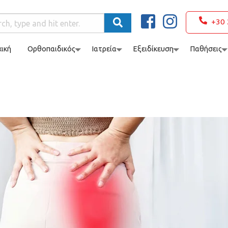
+30 
ική
Ορθοπαιδικός
Ιατρεία
Εξειδίκευση
Παθήσεις