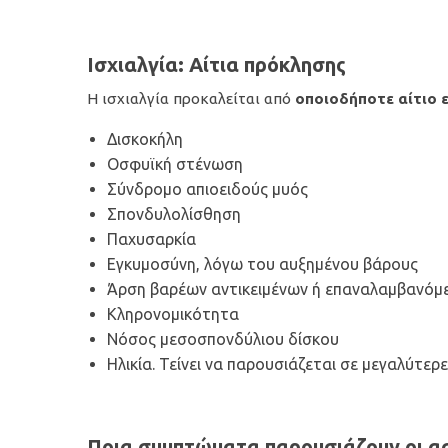
Ισχιαλγία: Αίτια πρόκλησης
Η ισχιαλγία προκαλείται από
οποιοδήποτε αίτιο ε
Δισκοκήλη
Οσφυϊκή στένωση
Σύνδρομο απιοειδούς μυός
Σπονδυλολίσθηση
Παχυσαρκία
Εγκυμοσύνη, λόγω του αυξημένου βάρους
Άρση βαρέων αντικειμένων ή επαναλαμβανόμε
Κληρονομικότητα
Νόσος μεσοσπονδύλιου δίσκου
Ηλικία. Τείνει να παρουσιάζεται σε μεγαλύτερε
Ποια συμπτώματα παρουσιάζουν οι ασ