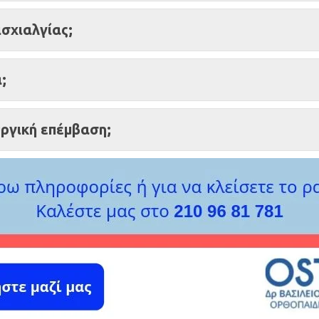
ισχιαλγίας;
;
υργική επέμβαση;