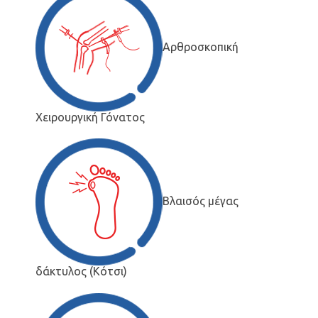
Αρθροσκοπική
Χειρουργική Γόνατος
Βλαισός μέγας
δάκτυλος (Κότσι)