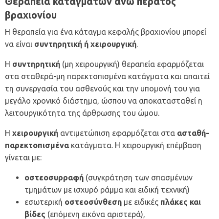
Θεραπεία καταγμάτων άνω πέρατος
βραχιονίου
Η θεραπεία για ένα κάταγμα κεφαλής βραχιονίου μπορεί
να είναι
συντηρητική ή χειρουργική
.
Η
συντηρητική
(μη χειρουργική) θεραπεία εφαρμόζεται
στα σταθερά-μη παρεκτοπισμένα κατάγματα και απαιτεί
τη συνεργασία του ασθενούς και την υπομονή του για
μεγάλο χρονικό διάστημα, ώσπου να αποκατασταθεί η
λειτουργικότητα της άρθρωσης του ώμου.
Η
χειρουργική
αντιμετώπιση εφαρμόζεται στα
ασταθή-
παρεκτοπισμένα
κατάγματα. Η χειρουργική επέμβαση
γίνεται με:
οστεοσυρραφή
(συγκράτηση των σπασμένων
τμημάτων με ισχυρό ράμμα και ειδική τεχνική)
εσωτερική
οστεοσύνθεση
με ειδικές
πλάκες και
βίδες
(επόμενη εικόνα αριστερά),