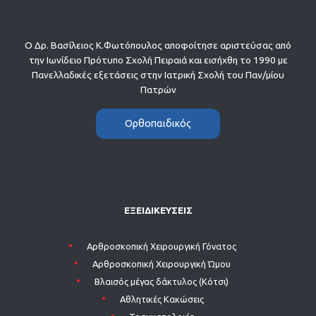
Ο Δρ. Βασίλειος Κ.Φωτόπουλος αποφοίτησε αριστεύσας από
την Ιωνίδειο Πρότυπο Σχολή Πειραιά και εισήχθη το 1990 με
Πανελλαδικές εξετάσεις στην Ιατρική Σχολή του Παν/μίου
Πατρών
Ορθοπαιδικός
ΕΞΕΙΔΙΚΕΥΣΕΙΣ
Aρθροσκοπική Χειρουργική Γόνατος
Aρθροσκοπική Χειρουργική Ώμου
Βλαισός μέγας δάκτυλος (Κότσι)
Αθλητικές Κακώσεις