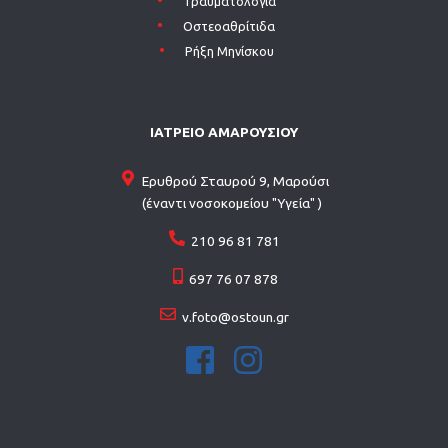
Τραυματολογία
Οστεοαθρίτιδα
Ρήξη Μηνίσκου
ΙΑΤΡΕΙΟ ΑΜΑΡΟΥΣΙΟΥ
Ερυθρού Σταυρού 9, Μαρούσι
(έναντι νοσοκομείου "Υγεία" )
210 96 81 781
697 76 07 878
v.foto@ostoun.gr