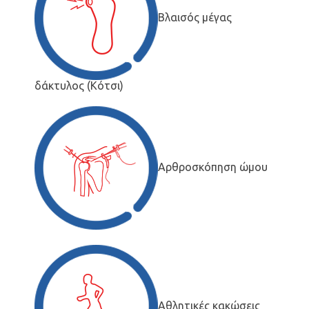
Βλαισός μέγας
δάκτυλος (Κότσι)
Αρθροσκόπηση ώμου
Αθλητικές κακώσεις