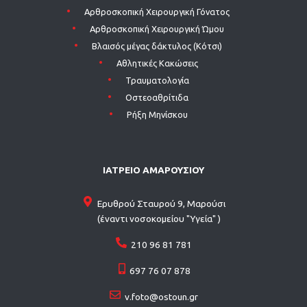
Aρθροσκοπική Χειρουργική Γόνατος
Aρθροσκοπική Χειρουργική Ώμου
Βλαισός μέγας δάκτυλος (Κότσι)
Αθλητικές Κακώσεις
Τραυματολογία
Οστεοαθρίτιδα
Ρήξη Μηνίσκου
ΙΑΤΡΕΙΟ ΑΜΑΡΟΥΣΙΟΥ
Ερυθρού Σταυρού 9, Μαρούσι
(έναντι νοσοκομείου "Υγεία" )
210 96 81 781
697 76 07 878
v.foto@ostoun.gr