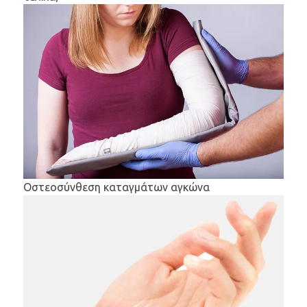
Οστεοσύνθεση καταγμάτων αγκώνα