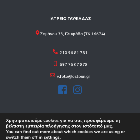
ΙΑΤΡΕΙΟ ΓΛΥΦΑΔΑΣ
Ζαμάνου 33, Γλυφάδα (ΤΚ 16674)
210 96 81 781
697 76 07 878
v.foto@ostoun.gr
Χρησιμοποιούμε cookies για να σας προσφέρουμε τη
βέλτιστη εμπειρία πλοήγησης στον ιστότοπό μας.
You can find out more about which cookies we are using or
© 2026 Copyright . All rights reserved
switch them off in
settings
.