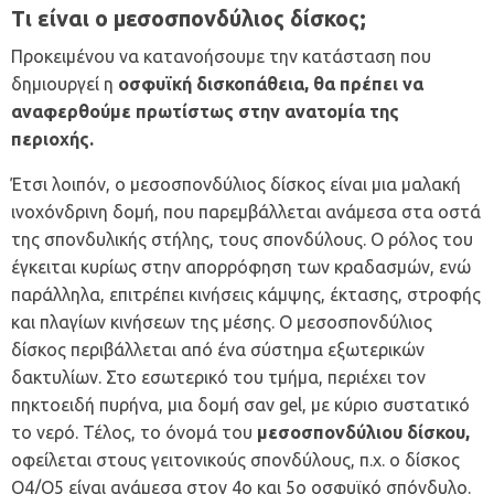
Τι είναι ο μεσοσπονδύλιος δίσκος;
Προκειμένου να κατανοήσουμε την κατάσταση που
δημιουργεί η
οσφυϊκή δισκοπάθεια, θα πρέπει να
αναφερθούμε πρωτίστως στην ανατομία της
περιοχής.
Έτσι λοιπόν, ο μεσοσπονδύλιος δίσκος είναι μια μαλακή
ινοχόνδρινη δομή, που παρεμβάλλεται ανάμεσα στα οστά
της σπονδυλικής στήλης, τους σπονδύλους. Ο ρόλος του
έγκειται κυρίως στην απορρόφηση των κραδασμών, ενώ
παράλληλα, επιτρέπει κινήσεις κάμψης, έκτασης, στροφής
και πλαγίων κινήσεων της μέσης. Ο μεσοσπονδύλιος
δίσκος περιβάλλεται από ένα σύστημα εξωτερικών
δακτυλίων. Στο εσωτερικό του τμήμα, περιέχει τον
πηκτοειδή πυρήνα, μια δομή σαν gel, με κύριο συστατικό
το νερό. Τέλος, το όνομά του
μεσοσπονδύλιου δίσκου,
οφείλεται στους γειτονικούς σπονδύλους, π.χ. ο δίσκος
Ο4/Ο5 είναι ανάμεσα στον 4ο και 5ο οσφυϊκό σπόνδυλο.