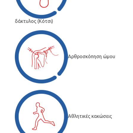
δάκτυλος (Κότσι)
Αρθροσκόπηση ώμου
Αθλητικές κακώσεις