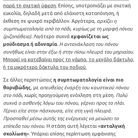
παρά τη σχετική ύφεση.
Επίσης, υποτροπιάζει με σχετική
ευκολία, δηλαδή μετά από ελάχιστη καταπόνηση, ή
έκθεση σε ψυχρό περιβάλλον. Αργότερα,
αρχίζει η
συμπτωματολογία από το πόδι, κυρίως με τη μορφή πόνου
(ριζοπάθεια).
Λιγότερο συχνά
εμφανίζεται ως
μούδιασμα ή αδυναμία
.
Η αντανάκλαση του πόνου
συνήθως είναι στην έξω ή στην πίσω πλευρά του μηριαίου
.
Μπορεί να κατεβαίνει προς τη γάμπα, το μεγάλο δάκτυλο,
ή τα μικρότερα δάκτυλα του ποδιού.
Σε άλλες περιπτώσεις
η συμπτωματολογία είναι πιο
θορυβώδης
, με
απευθείας έναρξη του καυστικού πόνου
στο πόδι
, χωρίς προηγούμενη ενόχληση στη μέση.
Πολύ
συχνά ο ασθενής λόγω του πόνου, γέρνει προς το πλάι.
Γέρνει είτε στην πάσχουσα, είτε στη υγιή πλευρά.
Προσπαθεί μέσω αυτής της ενέργειας να μειώσει το
επίπεδο του πόνου.
Η στάση αυτή λέγεται «
ανταλγική
σκολίωση
». Υπάρχει επίσης περίπτωση εμφάνισης