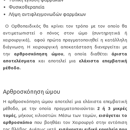
Φυσικοθεραπεία
Λήψη αντιφλεγμονωδών φαρμάκων
Ο Ορθοπαιδικός θα κρίνει τον τρόπο με τον οποίο θα
αντιμετωπιστεί ο πόνος στον ώμο (συντηρητικά ή
χειρουργικά), αφού πρώτα πραγματοποιηθεί η κατάλληλη
διάγνωση. Η χειρουργική αποκατάσταση διενεργείται με
την
αρθροσκόπηση ώμου
, η οποία διαθέτει
άριστα
αποτελέσματα
και αποτελεί μια
ελάχιστα επεμβατική
μέθοδο.
Αρθροσκόπηση ώμου
Η
αρθροσκόπηση ώμου
αποτελεί μια ελάχιστα επεμβατική
μέθοδο, με την οποία πραγματοποιούνται
2 ή 3 μικρές
τομές
, μήκους χιλιοστών. Μέσω των τομών,
εισάγεται το
αρθροσκόπιο
που βοηθάει τον Χειρουργό στην εντόπιση
της βλάβης. Αμέσως μετά,
εισάγονται ειδικά εργαλεία που