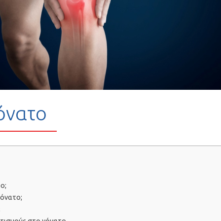
όνατο
ο;
γόνατο;
;