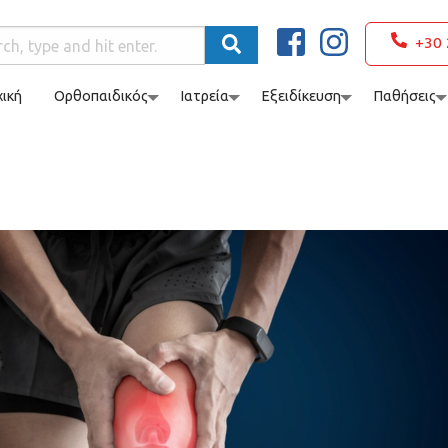
+30 
ική
Ορθοπαιδικός
Ιατρεία
Εξειδίκευση
Παθήσεις