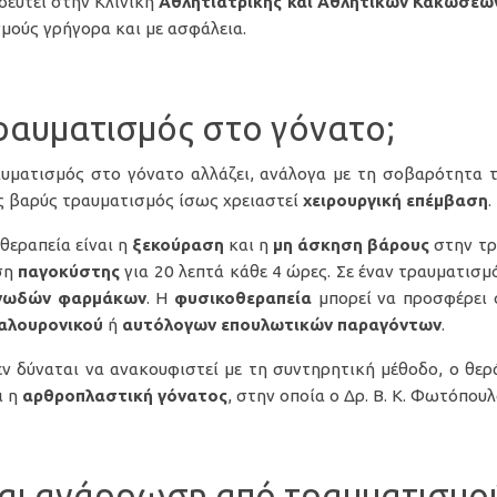
ιδευτεί στην Κλινική
Αθλητιατρικής και Αθλητικών Κακώσεων 
μούς γρήγορα και με ασφάλεια.
ραυματισμός στο γόνατο;
αυματισμός στο γόνατο αλλάζει, ανάλογα με τη σοβαρότητα 
ας βαρύς τραυματισμός ίσως χρειαστεί
χειρουργική επέμβαση
.
θεραπεία είναι η
ξεκούραση
και η
μη άσκηση βάρους
στην τ
ήση
παγοκύστης
για 20 λεπτά κάθε 4 ώρες. Σε έναν τραυματισμ
ονωδών φαρμάκων
. Η
φυσικοθεραπεία
μπορεί να προσφέρει 
υαλουρονικού
ή
αυτόλογων επουλωτικών παραγόντων
.
ν δύναται να ανακουφιστεί με τη συντηρητική μέθοδο, ο θερά
ι η
αρθροπλαστική γόνατος
, στην οποία ο Δρ. Β. Κ. Φωτόπουλ
και ανάρρωση από τραυματισμο