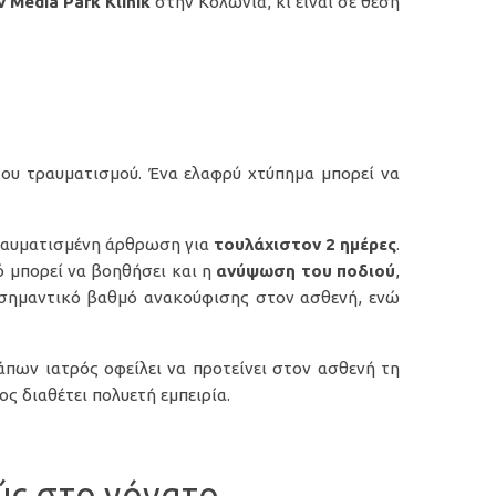
Media Park Klinik
στην Κολωνία, κι είναι σε θέση
του τραυματισμού. Ένα ελαφρύ χτύπημα μπορεί να
ραυματισμένη άρθρωση για
τουλάχιστον 2 ημέρες
.
ό μπορεί να βοηθήσει και η
ανύψωση του ποδιού
,
σημαντικό βαθμό ανακούφισης στον ασθενή, ενώ
πων ιατρός οφείλει να προτείνει στον ασθενή τη
ος διαθέτει πολυετή εμπειρία.
ύς στο γόνατο