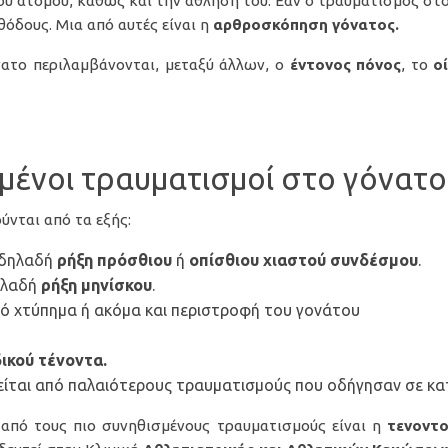
ου ατόμου, καθώς και την άθλησή του. Εάν ο τραυματισμός στο
θόδους. Μια από αυτές είναι η
αρθροσκόπηση γόνατος
.
ατο περιλαμβάνονται, μεταξύ άλλων, ο
έντονος πόνος
, το
ο
ισμένοι τραυματισμοί στο γόνατο
ύνται από τα εξής:
 δηλαδή
ρήξη πρόσθιου
ή
οπίσθιου χιαστού συνδέσμου
.
ηλαδή
ρήξη μηνίσκου
.
ικό χτύπημα ή ακόμα και περιστροφή του γονάτου
δικού τένοντα
.
γείται από παλαιότερους τραυματισμούς που οδήγησαν σε κ
 από τους πιο συνηθισμένους τραυματισμούς είναι η
τενοντ