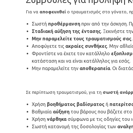
Για να
αποφευχθεί
ο τραυματισμός στο γόνατο, πρ
Σωστή
προθέρμανση
πριν από την άσκηση. Π
Σταδιακή αύξηση της έντασης
. Ξεκινήστε τ
Μην παραμελείτε τους τραυματισμούς σας
Αποφύγετε τις
ακραίες συνθήκες
. Μην αθλεί
Φροντίστε να έχετε τον κατάλληλο
εξοπλισ
κατάσταση και να είναι κατάλληλος για εσάς.
Μην παραμελείτε την
αποθεραπεία
. Οι διατά
Σε περίπτωση τραυματισμού, για τη
σωστή ανάρ
Χρήση
βοηθήματος βαδίσματος
ή
πατερίτσ
Βαθμιαία
αύξηση
του βάρους που βάζετε στο 
Χρήση
νάρθηκα
σύμφωνα με τις οδηγίες του 
Σωστή κατανομή της δοσολογίας των
αναλγ