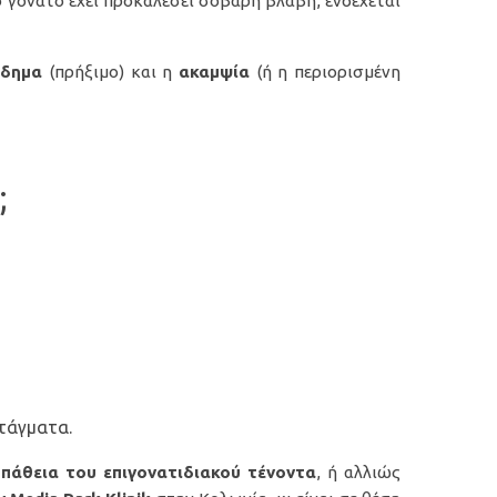
 γόνατο έχει προκαλέσει σοβαρή βλάβη, ενδέχεται
ίδημα
(πρήξιμο) και η
ακαμψία
(ή η περιορισμένη
;
ατάγματα.
οπάθεια
του επιγονατιδιακού τένοντα
, ή αλλιώς