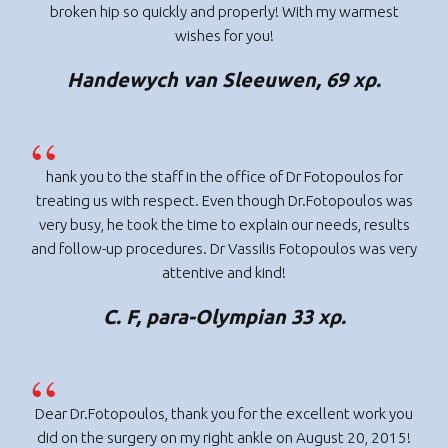
broken hip so quickly and properly! With my warmest
wishes for you!
Handewych van Sleeuwen, 69 χρ.
hank you to the staff in the office of Dr Fotopoulos for
treating us with respect. Even though Dr.Fotopoulos was
very busy, he took the time to explain our needs, results
and follow-up procedures. Dr Vassilis Fotopoulos was very
attentive and kind!
C. F, para-Olympian 33 χρ.
Dear Dr.Fotopoulos, thank you for the excellent work you
did on the surgery on my right ankle on August 20, 2015!