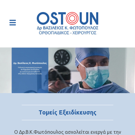
Τομείς Εξειδίκευσης
Ο Δρ.Β.Κ.Φωτόπουλος ασχολείται ενεργά με την