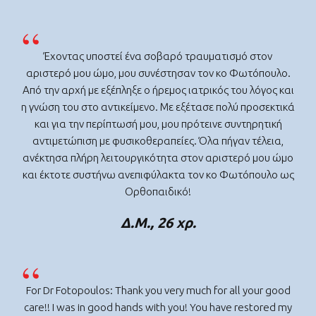
Έχοντας υποστεί ένα σοβαρό τραυματισμό στον
αριστερό μου ώμο, μου συνέστησαν τον κο Φωτόπουλο.
Από την αρχή με εξέπληξε ο ήρεμος ιατρικός του λόγος και
η γνώση του στο αντικείμενο. Με εξέτασε πολύ προσεκτικά
και για την περίπτωσή μου, μου πρότεινε συντηρητική
αντιμετώπιση με φυσικοθεραπείες. Όλα πήγαν τέλεια,
ανέκτησα πλήρη λειτουργικότητα στον αριστερό μου ώμο
και έκτοτε συστήνω ανεπιφύλακτα τον κο Φωτόπουλο ως
Ορθοπαιδικό!
Δ.Μ., 26 χρ.
For Dr Fotopoulos: Thank you very much for all your good
care!! I was in good hands with you! You have restored my