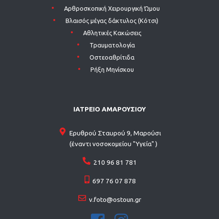
Aρθροσκοπική Χειρουργική Ώμου
Βλαισός μέγας δάκτυλος (Κότσι)
Αθλητικές Κακώσεις
Τραυματολογία
Οστεοαθρίτιδα
Ρήξη Μηνίσκου
ΙΑΤΡΕΙΟ ΑΜΑΡΟΥΣΙΟΥ
Ερυθρού Σταυρού 9, Μαρούσι
(έναντι νοσοκομείου "Υγεία" )
210 96 81 781
697 76 07 878
v.foto@ostoun.gr