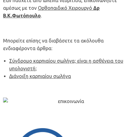
Εάν πάσχετε από ωλένια νευρίτιδα, επικοινωνήστε
αμέσως με τον
Ορθοπαιδικό Χειρουργό
Δρ
Β.Κ.Φωτόπουλο
.
Μπορείτε επίσης να διαβάσετε τα ακόλουθα
ενδιαφέροντα άρθρα:
Σύνδρομο καρπιαίου σωλήνα; είναι η ασθένεια του
υπολογιστή;
Διάνοιξη καρπιαίου σωλήνα