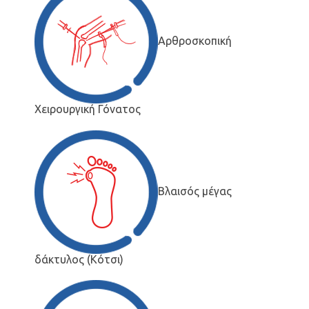
Αρθροσκοπική
Χειρουργική Γόνατος
Βλαισός μέγας
δάκτυλος (Κότσι)