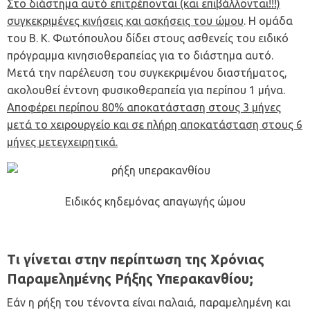
Στο διάστημα αυτό επιτρέπονται (και επιβάλλονται!!!)
συγκεκριμένες κινήσεις και ασκήσεις του ώμου
. Η
ομάδα
του
Β. Κ. Φωτόπουλου
δίδει στους ασθενείς του ειδικό
πρόγραμμα κινησιοθεραπείας για το διάστημα αυτό.
Μετά την παρέλευση του συγκεκριμένου διαστήματος,
ακολουθεί έντονη φυσικοθεραπεία για περίπου 1 μήνα.
Αποφέρει περίπου 80% αποκατάσταση στους 3 μήνες
μετά το χειρουργείο και σε πλήρη αποκατάσταση στους 6
μήνες μετεγχειρητικά.
Ειδικός κηδεμόνας απαγωγής ώμου
Τι γίνεται στην περίπτωση της Χρόνιας
Παραμελημένης Ρήξης Υπερακανθίου;
Εάν η ρήξη του τένοντα είναι παλαιά, παραμελημένη και