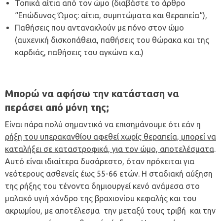
Τοπικά αίτια από τον ώμο (διαβάστε το άρθρο
“
Επώδυνος Ώμος: αίτια, συμπτώματα και θεραπεία
“),
Παθήσεις που αντανακλούν με πόνο στον ώμο
(αυχενική δισκοπάθεια, παθήσεις του θώρακα και της
καρδιάς, παθήσεις του αγκώνα κ.α.)
Μπορώ να αφήσω την κατάσταση να
περάσει από μόνη της;
Είναι πάρα πολύ σημαντικό να επισημάνουμε ότι εάν η
ρήξη του υπερακανθίου αφεθεί χωρίς θεραπεία, μπορεί να
καταλήξει σε καταστροφικά, για τον ώμο, αποτελέσματα
.
Αυτό είναι ιδιαίτερα δυσάρεστο, όταν πρόκειται για
νεότερους ασθενείς έως 55-66 ετών. Η σταδιακή αύξηση
της ρήξης του τένοντα δημιουργεί κενό ανάμεσα στο
μαλακό υγιή χόνδρο της βραχιονίου κεφαλής και του
ακρωμίου, με αποτέλεσμα την μεταξύ τους τριβή και την