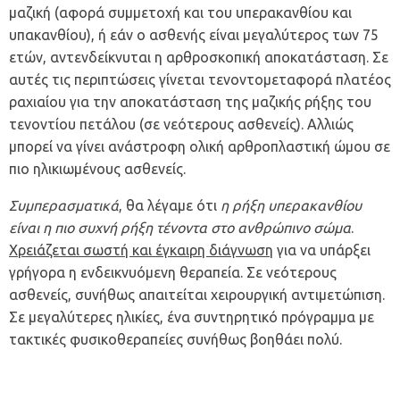
μαζική (αφορά συμμετοχή και του υπερακανθίου και
υπακανθίου), ή εάν ο ασθενής είναι μεγαλύτερος των 75
ετών, αντενδείκνυται η αρθροσκοπική αποκατάσταση. Σε
αυτές τις περιπτώσεις γίνεται τενοντομεταφορά πλατέος
ραχιαίου για την αποκατάσταση της μαζικής ρήξης του
τενοντίου πετάλου (σε νεότερους ασθενείς). Αλλιώς
μπορεί να γίνει ανάστροφη ολική αρθροπλαστική ώμου σε
πιο ηλικιωμένους ασθενείς.
Συμπερασματικά
, θα λέγαμε ότι
η ρήξη υπερακανθίου
είναι η πιο συχνή ρήξη τένοντα στο ανθρώπινο σώμα
.
Χρειάζεται σωστή και έγκαιρη διάγνωση
για να υπάρξει
γρήγορα η ενδεικνυόμενη θεραπεία. Σε νεότερους
ασθενείς, συνήθως απαιτείται χειρουργική αντιμετώπιση.
Σε μεγαλύτερες ηλικίες, ένα συντηρητικό πρόγραμμα με
τακτικές φυσικοθεραπείες συνήθως βοηθάει πολύ.