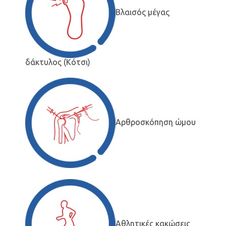
Βλαισός μέγας
δάκτυλος (Κότσι)
Αρθροσκόπηση ώμου
Αθλητικές κακώσεις