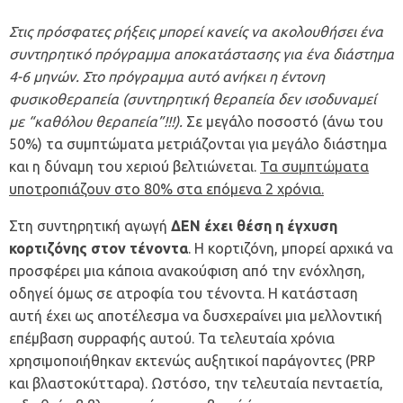
Στις πρόσφατες ρήξεις μπορεί κανείς να ακολουθήσει ένα
συντηρητικό πρόγραμμα αποκατάστασης για ένα διάστημα
4-6 μηνών. Στο πρόγραμμα αυτό ανήκει η έντονη
φυσικοθεραπεία
(συντηρητική θεραπεία δεν ισοδυναμεί
με “καθόλου θεραπεία”!!!).
Σε μεγάλο ποσοστό (άνω του
50%) τα συμπτώματα μετριάζονται για μεγάλο διάστημα
και η δύναμη του χεριού βελτιώνεται.
Τα συμπτώματα
υποτροπιάζουν στο 80% στα επόμενα 2 χρόνια.
Στη συντηρητική αγωγή
ΔΕΝ έχει θέση η έγχυση
κορτιζόνης στον τένοντα
. Η κορτιζόνη, μπορεί αρχικά να
προσφέρει μια κάποια ανακούφιση από την ενόχληση,
οδηγεί όμως σε ατροφία του τένοντα. Η κατάσταση
αυτή έχει ως αποτέλεσμα να δυσχεραίνει μια μελλοντική
επέμβαση συρραφής αυτού. Τα τελευταία χρόνια
χρησιμοποιήθηκαν εκτενώς αυξητικοί παράγοντες (PRP
και βλαστοκύτταρα). Ωστόσο, την τελευταία πενταετία,