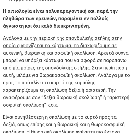
Η αιτιολογία είναι πολυπαραγοντική και, παρά την
πληθώρα των ερευνών, παραμένει εν πολλοίς
άγνωστη και όχι καλά διευκρινισμένη.
Ανάλογα με την περιοχή της σπονδυλικής στήλης στην
οποία εμφανίζεται το κύρτωμα, τη διαχωρίζουμε σε
αυχενική, θωρακική και οσφυϊκή σκολίωση.
Αρκετά συχνά
μπορεί να υπάρξει κύρτωμα που να αφορά σε παραπάνω
από μία μοίρες της σπονδυλικής στήλης. Στην περίπτωση
αυτή, μιλάμε για θωρακοσφυϊκή σκολίωση. Ανάλογα με το
προς τα πού κλίνει το κυρτό της καμπύλης
χαρακτηρίζουμε τη σκολίωση δεξιά ή αριστερή. Την
αναφέρουμε σαν “δεξιά θωρακική σκολίωση” ή “αριστερή
οσφυϊκή σκολίωση” κ.ο.κ.
Είναι συνηθέστερη η σκολίωση με το κυρτό προς τα
δεξιά, όπως επίσης και η θωρακική και η θωρακοσφυϊκή
σκολίωση. Η θωρακική σκολίωση φαίνεται πιο έντονα.