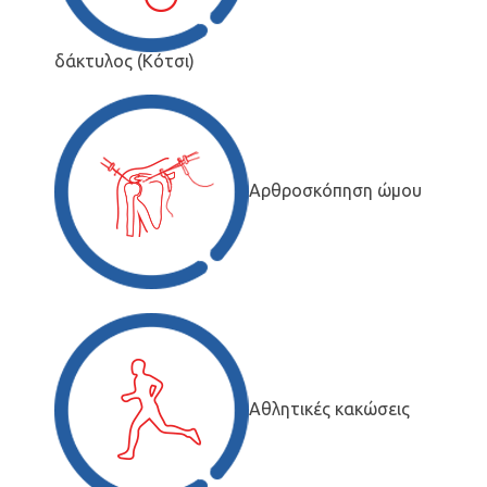
δάκτυλος (Κότσι)
Αρθροσκόπηση ώμου
Αθλητικές κακώσεις