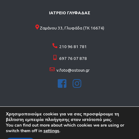
ΙΑΤΡΕΙΟ ΓΛΥΦΑΔΑΣ
Ζαμάνου 33, Γλυφάδα (ΤΚ 16674)
210 96 81 781
697 76 07 878
v.foto@ostoun.gr
Χρησιμοποιούμε cookies για να σας προσφέρουμε τη
βέλτιστη εμπειρία πλοήγησης στον ιστότοπό μας.
You can find out more about which cookies we are using or
© 2026 Copyright . All rights reserved
switch them off in
settings
.
ΚΑΤΑΣΚΕΥΗ ΙΣΤΟΣΕΛΙΔΩN
FORTHRIGHT