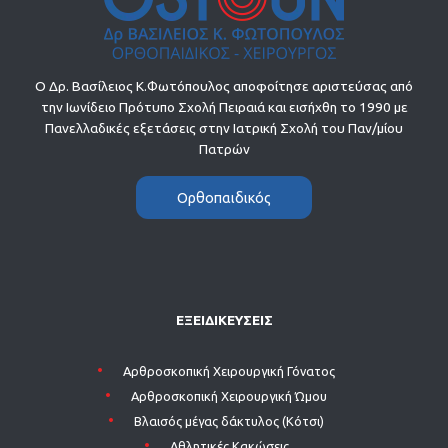
Ο Δρ. Βασίλειος Κ.Φωτόπουλος αποφοίτησε αριστεύσας από
την Ιωνίδειο Πρότυπο Σχολή Πειραιά και εισήχθη το 1990 με
Πανελλαδικές εξετάσεις στην Ιατρική Σχολή του Παν/μίου
Πατρών
Ορθοπαιδικός
ΕΞΕΙΔΙΚΕΥΣΕΙΣ
Aρθροσκοπική Χειρουργική Γόνατος
Aρθροσκοπική Χειρουργική Ώμου
Βλαισός μέγας δάκτυλος (Κότσι)
Αθλητικές Κακώσεις