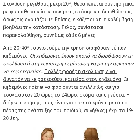
ο
Σκολίωση μεγέθους μέχρι 20
, θεραπεύεται συντηρητικά
με φυσιοθεραπεία με ασκήσεις στάσης και διορθώσεως,
όπως τις ονομάζουμε. Επίσης, εικάζεται ότι η κολύμβηση
βοηθάει την κατάσταση. Τέλος, συνίσταται
παρακολούθηση, συνήθως κάθε 6 μήνες.
ο
Από 20-40
, συνιστούμε την χρήση διαφόρων τύπων
κηδεμόνες.
Οι κηδεμόνες έχουν σκοπό να διορθώσουν τη
σκολίωση ή στη χειρότερη περίπτωση να μη την αφήσουν
να χειροτερεύσει
.
Πολλές φορές η σκολίωση είναι
δυνατόν να χειροτερεύσει και μέσα στον κηδεμόνα
. Οι
κηδεμόνες πρέπει να φοριούνται ανελλιπώς και για
τουλάχιστον 20 ώρες το 24ωρο, ακόμα και τη νύχτα. Η
διάρκεια χρήσης τους είναι για αρκετά χρόνια μετά το
πέρας της ανάπτυξης του παιδιού, συνήθως μέχρι τα 19-
20 έτη.