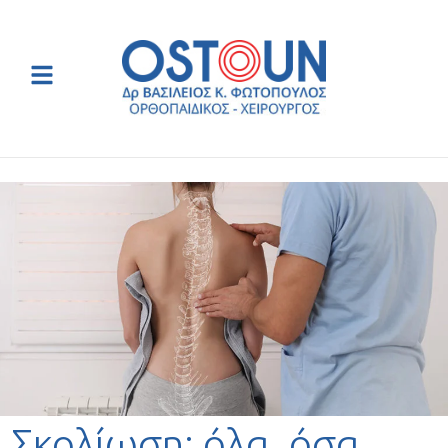
Σκολίωση: όλα, όσα