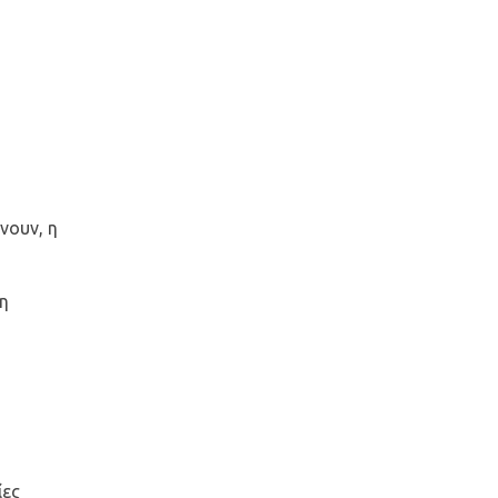
νουν, η
 η
ίες