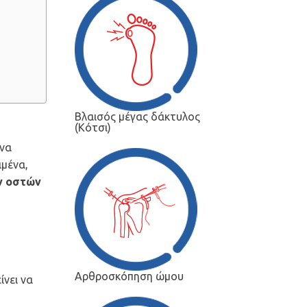
Βλαισός μέγας δάκτυλος
(Κότσι)
 να
ιμένα,
ν οστών
Αρθροσκόπηση ώμου
ίνει να