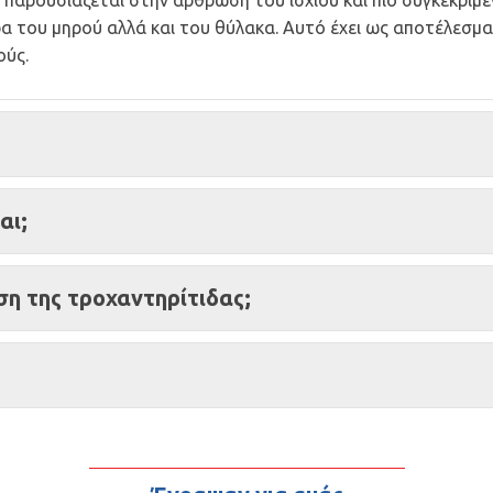
υ παρουσιάζεται στην άρθρωση του ισχίου και πιο συγκεκριμ
ρα του μηρού αλλά και του θύλακα. Αυτό έχει ως αποτέλεσμα
ούς.
αι;
η της τροχαντηρίτιδας;