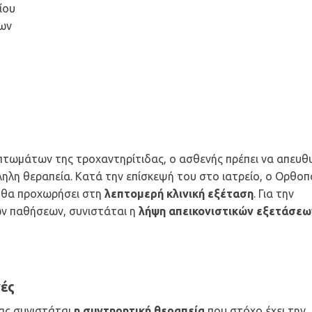
ίου
ων
πτωμάτων της τροχαντηρίτιδας, ο ασθενής πρέπει να απευθ
ληλη θεραπεία. Κατά την επίσκεψή του στο ιατρείο, ο Ορθοπ
 θα προχωρήσει στη
λεπτομερή κλινική εξέταση
. Για την
ων παθήσεων, συνιστάται η
λήψη απεικονιστικών εξετάσεω
γές
δας συνιστάται
η συντηρητική θεραπεία
που στόχο έχει την