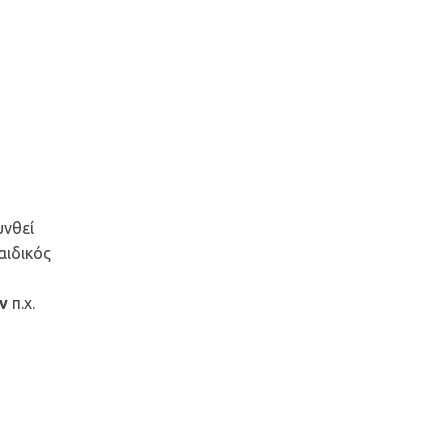
υνθεί
αιδικός
ν
π.χ.