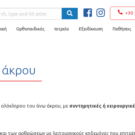
+30 
ική
Ορθοπαιδικός
Ιατρεία
Εξειδίκευση
Παθήσεις
 άκρου
ς ολόκληρου του άνω άκρου, με
συντηρητικές ή χειρουργικ
 και των αρθρώσεων με λειτουργικούς κηδεμόνες που επιτρέ