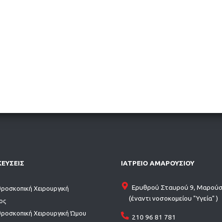
ΚΕΥΣΕΙΣ
ΙΑΤΡΕΙΟ ΑΜΑΡΟΥΣΙΟΥ
Ερυθρού Σταυρού 9, Μαρούσ
ροσκοπική Χειρουργική
(έναντι νοσοκομείου "Υγεία" )
ος
ροσκοπική Χειρουργική Ώμου
210 96 81 781