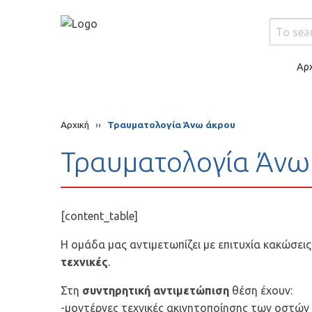
Αρχ
Αρχική
››
Τραυματολογία Άνω άκρου
Τραυματολογία Άνω
[content_table]
Η ομάδα μας αντιμετωπίζει με επιτυχία κακώσει
τεχνικές
.
Στη
συντηρητική αντιμετώπιση
θέση έχουν:
-μοντέρνες τεχνικές ακινητοποίησης των οστών