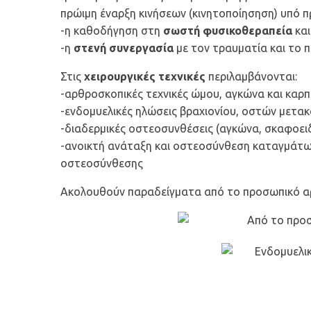
πρώιμη έναρξη κινήσεων (κινητοποίησηση) υπό π
-η καθοδήγηση στη
σωστή φυσικοθεραπεία
και
-η
στενή συνεργασία
με τον τραυματία και το 
Στις
χειρουργικές τεχνικές
περιλαμβάνονται:
-αρθροσκοπικές τεχνικές ώμου, αγκώνα και καρπ
-ενδομυελικές ηλώσεις βραχιονίου, οστών μετα
-διαδερμικές οστεοσυνθέσεις (αγκώνα, σκαφοει
-ανοικτή ανάταξη και οστεοσύνθεση καταγμάτων
οστεοσύνθεσης
Ακολουθούν παραδείγματα από το προσωπικό α