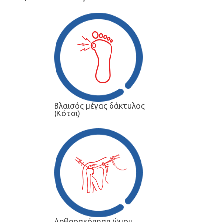
Βλαισός μέγας δάκτυλος
(Κότσι)
Αρθροσκόπηση ώμου