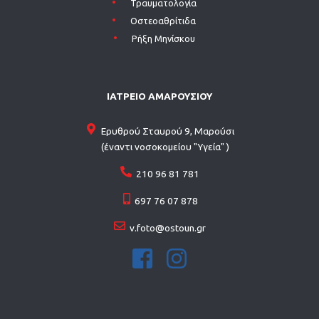
Τραυματολογία
Οστεοαθρίτιδα
Ρήξη Μηνίσκου
ΙΑΤΡΕΙΟ ΑΜΑΡΟΥΣΙΟΥ
Ερυθρού Σταυρού 9, Μαρούσι
(έναντι νοσοκομείου "Υγεία" )
210 96 81 781
697 76 07 878
v.foto@ostoun.gr