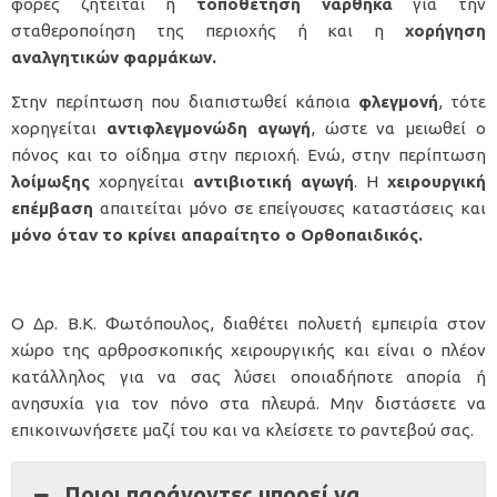
φορές ζητείται η
τοποθέτηση νάρθηκα
για την
σταθεροποίηση της περιοχής ή και η
χορήγηση
αναλγητικών φαρμάκων.
Στην περίπτωση που διαπιστωθεί κάποια
φλεγμονή
, τότε
χορηγείται
αντιφλεγμονώδη αγωγή
, ώστε να μειωθεί ο
πόνος και το οίδημα στην περιοχή. Ενώ, στην περίπτωση
λοίμωξης
χορηγείται
αντιβιοτική αγωγή
. Η
χειρουργική
επέμβαση
απαιτείται μόνο σε επείγουσες καταστάσεις και
μόνο όταν το κρίνει απαραίτητο ο Ορθοπαιδικός.
Ο
Δρ. Β.Κ. Φωτόπουλος
, διαθέτει πολυετή εμπειρία στον
χώρο της αρθροσκοπικής χειρουργικής και είναι ο πλέον
κατάλληλος για να σας λύσει οποιαδήποτε απορία ή
ανησυχία για τον πόνο στα πλευρά. Μην διστάσετε να
επικοινωνήσετε
μαζί του και να κλείσετε το ραντεβού σας.
Ποιοι παράγοντες μπορεί να