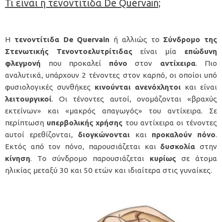
Τι είναι η τενοντίτιδα De Quervain;
Η
τενοντίτιδα
De
Quervain
ή αλλιώς το
Σύνδρομο
της
Στενωτικής
Τενοντοελυτρίτιδας
είναι μία
επώδυνη
φλεγμονή
που προκαλεί
πόνο
στον
αντίχειρα
. Πιο
αναλυτικά, υπάρχουν 2 τένοντες στον καρπό, οι οποίοι υπό
φυσιολογικές συνθήκες
κινούνται
ανενόχλητοι
και είναι
λειτουργικοί
. Οι τένοντες αυτοί, ονομάζονται «βραχύς
εκτείνων» και «μακρός απαγωγός» του αντίχειρα. Σε
περίπτωση
υπερβολικής
χρήσης
του αντίχειρα οι τένοντες
αυτοί ερεθίζονται,
διογκώνονται
και
προκαλούν
πόνο
.
Εκτός από τον πόνο, παρουσιάζεται και
δυσκολία
στην
κίνηση
. Tο σύνδρομο παρουσιάζεται
κυρίως
σε άτομα
ηλικίας μεταξύ 30 και 50 ετών και ιδιαίτερα στις γυναίκες.