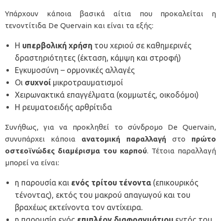
Υπάρχουν κάποια βασικά αίτια που προκαλείται η
τενοντίτιδα De Quervain και είναι τα εξής:
Η
υπερβολική χρήση
του χεριού σε καθημερινές
δραστηριότητες (έκταση, κάμψη και στροφή)
Εγκυμοσύνη – ορμονικές αλλαγές
Οι
συχνοί
μικροτραυματισμοί
Χειρωνακτικά επαγγέλματα (κομμωτές, οικοδόμοι)
Η ρευματοειδής αρθρίτιδα
Συνήθως, για να προκληθεί το σύνδρομο De Quervain,
συνυπάρχει κάποια
ανατομική παραλλαγή
στο
πρώτο
οστεοϊνώδες διαμέρισμα του καρπού
. Τέτοια παραλλαγή
μπορεί να είναι:
η παρουσία και
ενός τρίτου τένοντα
(επικουρικός
τένοντας), εκτός του μακρού απαγωγού και του
βραχέως εκτείνοντα τον αντίχειρα.
η παρουσία ενός
επιπλέον διαφραγμάτιου
εντός του