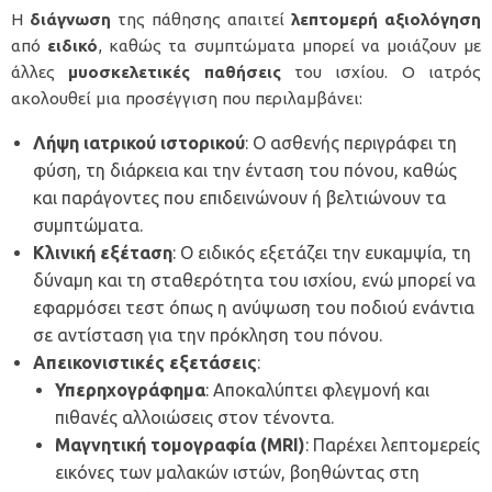
Η
διάγνωση
της πάθησης απαιτεί
λεπτομερή
αξιολόγηση
από
ειδικό
, καθώς τα συμπτώματα μπορεί να μοιάζουν με
άλλες
μυοσκελετικές
παθήσεις
του ισχίου. Ο ιατρός
ακολουθεί μια προσέγγιση που περιλαμβάνει:
Λήψη ιατρικού ιστορικού
: Ο ασθενής περιγράφει τη
φύση, τη διάρκεια και την ένταση του πόνου, καθώς
και παράγοντες που επιδεινώνουν ή βελτιώνουν τα
συμπτώματα.
Κλινική εξέταση
: Ο ειδικός εξετάζει την ευκαμψία, τη
δύναμη και τη σταθερότητα του ισχίου, ενώ μπορεί να
εφαρμόσει τεστ όπως η ανύψωση του ποδιού ενάντια
σε αντίσταση για την πρόκληση του πόνου.
Απεικονιστικές εξετάσεις
:
Υπερηχογράφημα
: Αποκαλύπτει φλεγμονή και
πιθανές αλλοιώσεις στον τένοντα.
Μαγνητική τομογραφία (MRI)
: Παρέχει λεπτομερείς
εικόνες των μαλακών ιστών, βοηθώντας στη