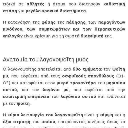
ειδικά σε
αθλητές
ή άτομα που διατηρούν
καθιστική
στάση
για
μεγάλα χρονικά διαστήματα
.
Η κατανόηση της
φύσης
της
πάθησης
, των
παραγόντων
κινδύνου, των συμπτωμάτων και των θεραπευτικών
επιλογών
είναι κρίσιμη για τη σωστή
διαχείρισή
της.
Ανατομία του λαγονοψοΐτη μυός
Ο λαγονοψοΐτης αποτελείται από
δύο
τμήματα
: τον
ψοΐτη
μυ
, που εκφύεται από τους
οσφυϊκούς
σπονδύλους
(Ο1-
Ο5) και καταφύεται στον
μικρό
τροχαντήρα
του
μηριαίου
οστού
, και τον
λαγόνιο μυ
, που εκφύεται από την
εσωτερική
επιφάνεια
του
λαγόνιου
οστού
και ενώνεται
με τον
ψοΐτη
.
Η
κύρια λειτουργία του λαγονοψοΐτη
είναι η
κάμψη
και η
έξω
στροφή
του
ισχίου
, επιτρέποντας κινήσεις όπως το