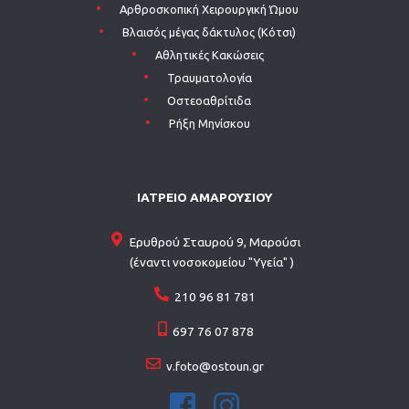
Aρθροσκοπική Χειρουργική Ώμου
Βλαισός μέγας δάκτυλος (Κότσι)
Αθλητικές Κακώσεις
Τραυματολογία
Οστεοαθρίτιδα
Ρήξη Μηνίσκου
ΙΑΤΡΕΙΟ ΑΜΑΡΟΥΣΙΟΥ
Ερυθρού Σταυρού 9, Μαρούσι
(έναντι νοσοκομείου "Υγεία" )
210 96 81 781
697 76 07 878
v.foto@ostoun.gr