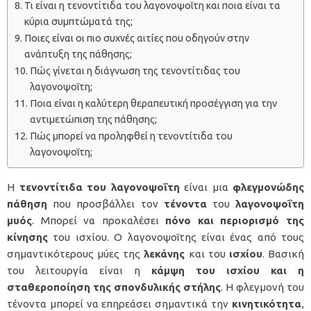
Τι είναι η τενοντίτιδα του λαγονοψοΐτη και ποια είναι τα
κύρια συμπτώματά της;
Ποιες είναι οι πιο συχνές αιτίες που οδηγούν στην
ανάπτυξη της πάθησης;
Πώς γίνεται η διάγνωση της τενοντίτιδας του
λαγονοψοΐτη;
Ποια είναι η καλύτερη θεραπευτική προσέγγιση για την
αντιμετώπιση της πάθησης;
Πώς μπορεί να προληφθεί η τενοντίτιδα του
λαγονοψοΐτη;
Η
τενοντίτιδα του λαγονοψοΐτη
είναι μια
φλεγμονώδης
πάθηση
που προσβάλλει τον
τένοντα
του
λαγονοψοΐτη
μυός
. Μπορεί να προκαλέσει
πόνο και περιορισμό της
κίνησης
του ισχίου. Ο λαγονοψοΐτης είναι ένας από τους
σημαντικότερους μύες της
λεκάνης
και του
ισχίου
. Βασική
του λειτουργία είναι η
κάμψη του ισχίου και η
σταθεροποίηση της σπονδυλικής στήλης
. Η φλεγμονή του
τένοντα μπορεί να επηρεάσει σημαντικά την
κινητικότητα
,