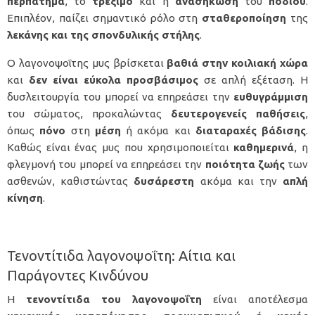
περπάτημα
, το
τρέξιμο
και η
ανασήκωση
του
ποδιού
.
Επιπλέον, παίζει σημαντικό ρόλο στη
σταθεροποίηση
της
λεκάνης και της σπονδυλικής στήλης
.
Ο λαγονοψοΐτης μυς βρίσκεται
βαθιά στην κοιλιακή χώρα
και
δεν είναι εύκολα προσβάσιμος
σε απλή εξέταση. Η
δυσλειτουργία του μπορεί να επηρεάσει την
ευθυγράμμιση
του σώματος, προκαλώντας
δευτερογενείς
παθήσεις
,
όπως
πόνο
στη
μέση
ή ακόμα και
διαταραχές
βάδισης
.
Καθώς είναι ένας μυς που χρησιμοποιείται
καθημερινά
, η
φλεγμονή του μπορεί να επηρεάσει την
ποιότητα
ζωής
των
ασθενών, καθιστώντας
δυσάρεστη
ακόμα και την
απλή
κίνηση
.
Τενοντίτιδα λαγονοψοΐτη: Αίτια και
Παράγοντες Κινδύνου
Η
τενοντίτιδα του λαγονοψοΐτη
είναι αποτέλεσμα