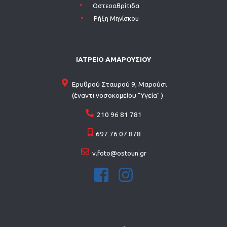
Οστεοαθρίτιδα
Ρήξη Μηνίσκου
ΙΑΤΡΕΙΟ ΑΜΑΡΟΥΣΙΟΥ
Ερυθρού Σταυρού 9, Μαρούσι
(έναντι νοσοκομείου "Υγεία" )
210 96 81 781
697 76 07 878
v.foto@ostoun.gr