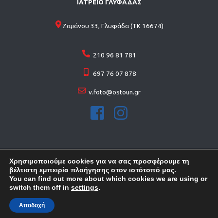
ΙΑΤΡΕΙΟ ΓΛΥΦΑΔΑΣ
Ζαμάνου 33, Γλυφάδα (ΤΚ 16674)
210 96 81 781
697 76 07 878
v.foto@ostoun.gr
Χρησιμοποιούμε cookies για να σας προσφέρουμε τη
βέλτιστη εμπειρία πλοήγησης στον ιστότοπό μας.
You can find out more about which cookies we are using or
© 2026 Copyright . All rights reserved
switch them off in
settings
.
ΚΑΤΑΣΚΕΥΗ ΙΣΤΟΣΕΛΙΔΩN
FORTHRIGHT
Αποδοχή
ΚΑΛΕΣΤΕ ΜΑΣ
ΚΛΕΙΣΤΕ ΡΑΝΤΕΒΟΥ