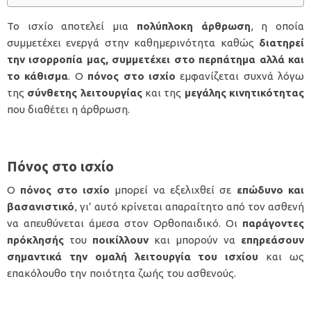
Το
ισχίο
αποτελεί μια
πολύπλοκη άρθρωση
, η οποία
συμμετέχει ενεργά στην καθημερινότητα καθώς
διατηρεί
την ισορροπία μας, συμμετέχει στο περπάτημα αλλά και
το κάθισμα
. Ο
πόνος στο ισχίο
εμφανίζεται συχνά λόγω
της
σύνθετης λειτουργίας
και της
μεγάλης κινητικότητας
που διαθέτει η άρθρωση.
Πόνος στο ισχίο
Ο
πόνος στο ισχίο
μπορεί να εξελιχθεί σε
επώδυνο και
βασανιστικό
, γι’ αυτό κρίνεται απαραίτητο από τον ασθενή
να απευθύνεται άμεσα στον Ορθοπαιδικό. Οι
παράγοντες
πρόκλησής
του
ποικίλλουν
και μπορούν να
επηρεάσουν
σημαντικά την ομαλή λειτουργία του ισχίου
και ως
επακόλουθο την ποιότητα ζωής του ασθενούς.