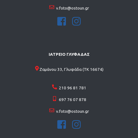
v.foto@ostoun.gr
ΙΑΤΡΕΙΟ ΓΛΥΦΑΔΑΣ
Ζαμάνου 33, Γλυφάδα (ΤΚ 16674)
210 96 81 781
697 76 07 878
v.foto@ostoun.gr